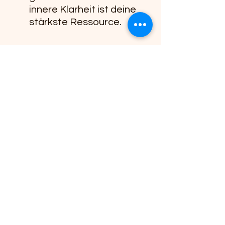
innere Klarheit ist deine 
stärkste Ressource.
Du hast es dir verdient
Selbstfürsorge ist kein 
überflüssiger Luxus, sondern 
eine bewusste Entscheidung 
für dein Wohlbefinden und 
deine persönliche 
Weiterentwicklung. Du weißt, 
dass Wachstum und Balance 