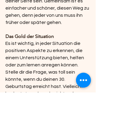
deiner Seite sein. Gemeinsam ist es 
einfacher und schöner, diesen Weg zu 
gehen, denn jeder von uns muss ihn 
früher oder später gehen.
Das Gold der Situation
Es ist wichtig, in jeder Situation die 
positiven Aspekte zu erkennen, die 
einem Unterstützung bieten, helfen 
oder zum lernen anregen können. 
Stelle dir die Frage, was toll sein 
könnte, wenn du deinen 30. 
Geburtstag erreicht hast. Vielleicht 
bedeutet es, dass du nicht mehr 
überall dabei sein musst oder dass du 
aufgrund deiner gesammelten 
Erfahrung souveräner mit 
herausfordernden Situationen 
umgehen kannst. Als Tipp empfehle 