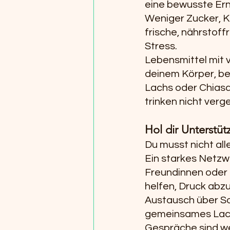
eine bewusste Ernä
Weniger Zucker, K
frische, nährstof
Stress.
Lebensmittel mit 
deinem Körper, be
Lachs oder Chiasa
trinken nicht verg
Hol dir Unterstüt
Du musst nicht alle
Ein starkes Netzwe
Freundinnen oder K
helfen, Druck abz
Austausch über So
gemeinsames Lach
Gespräche sind we