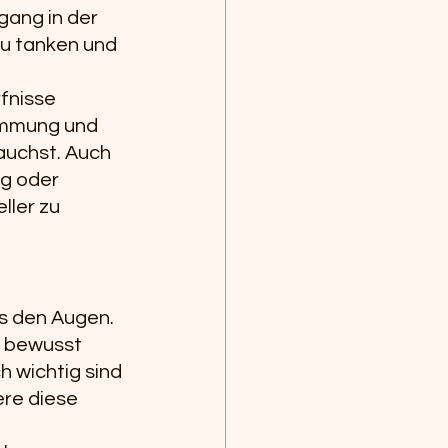
gang in der 
zu tanken und 
fnisse 
immung und 
auchst. Auch 
g oder 
ler zu 
us den Augen. 
d bewusst 
h wichtig sind 
re diese 