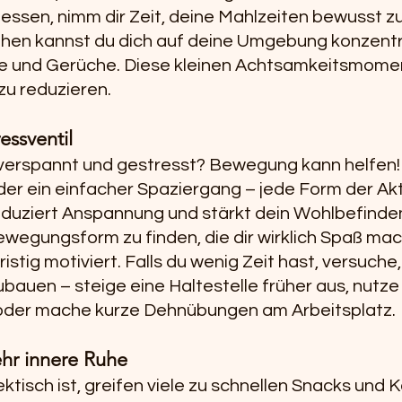
essen, nimm dir Zeit, deine Mahlzeiten bewusst zu
en kannst du dich auf deine Umgebung konzentri
e und Gerüche. Diese kleinen Achtsamkeitsmomen
zu reduzieren.
essventil
t verspannt und gestresst? Bewegung kann helfen!
r ein einfacher Spaziergang – jede Form der Akti
reduziert Anspannung und stärkt dein Wohlbefinde
Bewegungsform zu finden, die dir wirklich Spaß mac
ristig motiviert. Falls du wenig Zeit hast, versuch
ubauen – steige eine Haltestelle früher aus, nutze
 oder mache kurze Dehnübungen am Arbeitsplatz.
hr innere Ruhe 
ktisch ist, greifen viele zu schnellen Snacks und 