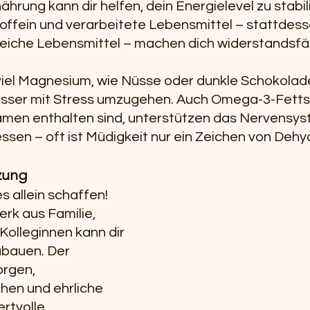
hrung kann dir helfen, dein Energielevel zu stabili
offein und verarbeitete Lebensmittel – stattdes
freiche Lebensmittel – machen dich widerstandsfä
viel Magnesium, wie Nüsse oder dunkle Schokolade
sser mit Stress umzugehen. Auch Omega-3-Fettsäu
men enthalten sind, unterstützen das Nervensys
essen – oft ist Müdigkeit nur ein Zeichen von Dehy
zung
s allein schaffen! 
rk aus Familie, 
olleginnen kann dir 
ubauen. Der 
rgen, 
en und ehrliche 
rtvolle 