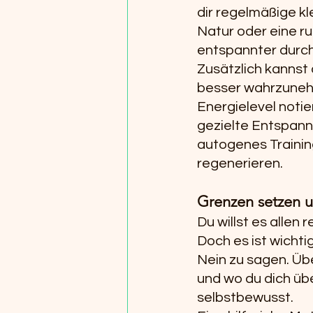
dir regelmäßige kl
Natur oder eine ru
entspannter durch
Zusätzlich kannst 
besser wahrzunehm
Energielevel noti
gezielte Entspan
autogenes Training
regenerieren.
Grenzen setzen u
Du willst es allen
Doch es ist wicht
Nein zu sagen. Übe
und wo du dich übe
selbstbewusst.