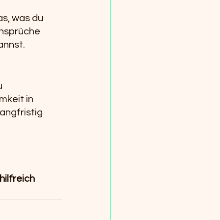
as, was du 
ansprüche 
annst.
 
keit in 
angfristig 
ilfreich 