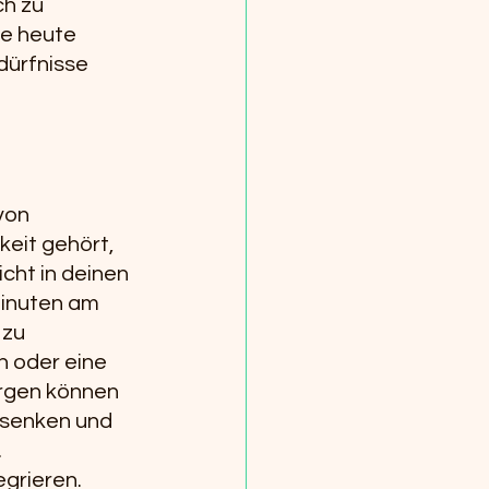
h zu 
he heute 
dürfnisse 
von 
eit gehört, 
cht in deinen 
Minuten am 
 zu 
 oder eine 
rgen können 
 senken und 
.
egrieren. 