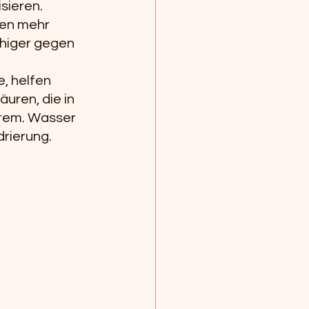
sieren. 
sen mehr 
higer gegen 
, helfen 
ren, die in 
tem. Wasser 
drierung.