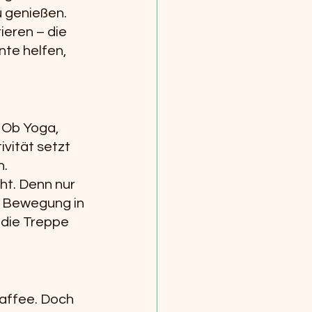
 genießen. 
eren – die 
te helfen, 
 Ob Yoga, 
vität setzt 
n.
ht. Denn nur 
e, Bewegung in 
 die Treppe 
Kaffee. Doch 