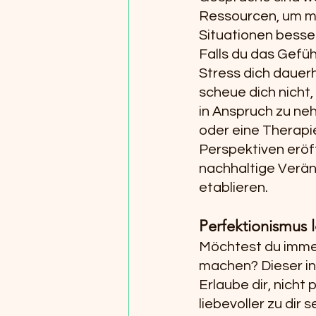
Ressourcen, um mi
Situationen bess
Falls du das Gefüh
Stress dich dauerh
scheue dich nicht, 
in Anspruch zu ne
oder eine Therapie
Perspektiven eröf
nachhaltige Verä
etablieren.
Perfektionismus l
Möchtest du immer
machen? Dieser in
Erlaube dir, nicht 
liebevoller zu dir 