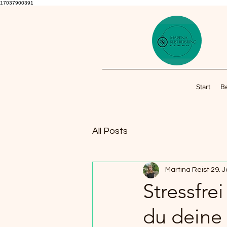
17037900391
Start
B
All Posts
Martina Reist
29. 
Stressfre
du deine