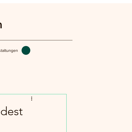
n
taltungen
ndest